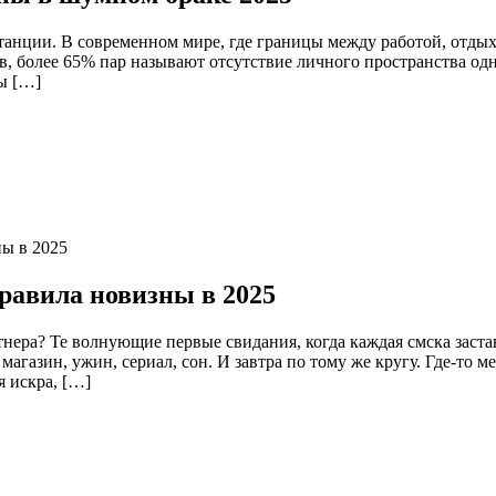
танции. В современном мире, где границы между работой, отды
, более 65% пар называют отсутствие личного пространства одн
ды […]
правила новизны в 2025
тнера? Те волнующие первые свидания, когда каждая смска заст
 магазин, ужин, сериал, сон. И завтра по тому же кругу. Где-то
 искра, […]