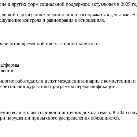
ице и других форм социальной поддержки, актуальных в 2025 го
вающий партнер должен единолично распоряжаться деньгами. На
ощущение контроля и равноправия в отношениях.
вариантов временной или частичной занятости:
платформы
ещений
 многие работодатели ценят междисциплинарные компетенции и
через онлайн-курсы или программы переквалификации.
енно если это был основной источник дохода семьи. К 2025 го
при нарушении привычного распределения обязанностей.