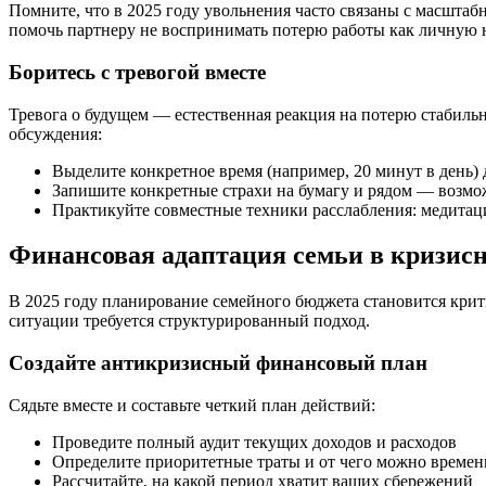
Помните, что в 2025 году увольнения часто связаны с масшта
помочь партнеру не воспринимать потерю работы как личную н
Боритесь с тревогой вместе
Тревога о будущем — естественная реакция на потерю стабильно
обсуждения:
Выделите конкретное время (например, 20 минут в день) 
Запишите конкретные страхи на бумагу и рядом — возм
Практикуйте совместные техники расслабления: медитац
Финансовая адаптация семьи в кризис
В 2025 году планирование семейного бюджета становится кри
ситуации требуется структурированный подход.
Создайте антикризисный финансовый план
Сядьте вместе и составьте четкий план действий:
Проведите полный аудит текущих доходов и расходов
Определите приоритетные траты и от чего можно временн
Рассчитайте, на какой период хватит ваших сбережений