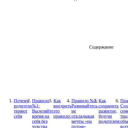
Содержание
Почему
Правило
Как
Правило №2:
Как
Пра
родители
№1:
внедрить
Развивайтесь,
сохранить
Соз
теряют
Выделяйте
это
не
развитие,
сем
себя
время на
правило:
откладывая
будучи
тра
себя без
мечты «на
родителем:
объ
чувства
потом»
все