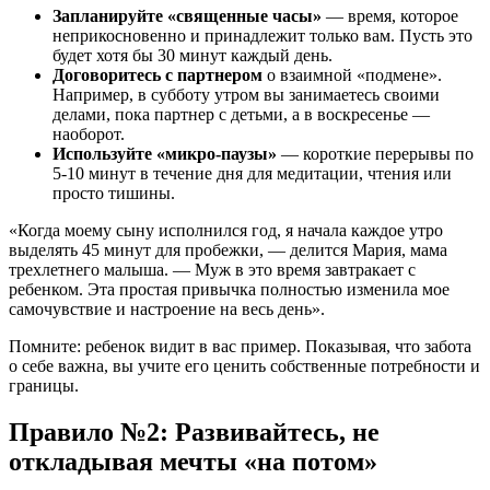
Запланируйте «священные часы»
— время, которое
неприкосновенно и принадлежит только вам. Пусть это
будет хотя бы 30 минут каждый день.
Договоритесь с партнером
о взаимной «подмене».
Например, в субботу утром вы занимаетесь своими
делами, пока партнер с детьми, а в воскресенье —
наоборот.
Используйте «микро-паузы»
— короткие перерывы по
5-10 минут в течение дня для медитации, чтения или
просто тишины.
«Когда моему сыну исполнился год, я начала каждое утро
выделять 45 минут для пробежки, — делится Мария, мама
трехлетнего малыша. — Муж в это время завтракает с
ребенком. Эта простая привычка полностью изменила мое
самочувствие и настроение на весь день».
Помните: ребенок видит в вас пример. Показывая, что забота
о себе важна, вы учите его ценить собственные потребности и
границы.
Правило №2: Развивайтесь, не
откладывая мечты «на потом»