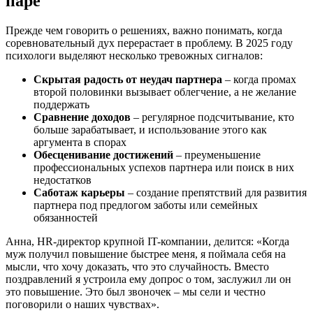
паре
Прежде чем говорить о решениях, важно понимать, когда
соревновательный дух перерастает в проблему. В 2025 году
психологи выделяют несколько тревожных сигналов:
Скрытая радость от неудач партнера
– когда промах
второй половинки вызывает облегчение, а не желание
поддержать
Сравнение доходов
– регулярное подсчитывание, кто
больше зарабатывает, и использование этого как
аргумента в спорах
Обесценивание достижений
– преуменьшение
профессиональных успехов партнера или поиск в них
недостатков
Саботаж карьеры
– создание препятствий для развития
партнера под предлогом заботы или семейных
обязанностей
Анна, HR-директор крупной IT-компании, делится: «Когда
муж получил повышение быстрее меня, я поймала себя на
мысли, что хочу доказать, что это случайность. Вместо
поздравлений я устроила ему допрос о том, заслужил ли он
это повышение. Это был звоночек – мы сели и честно
поговорили о наших чувствах».