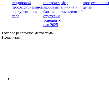
нездоровой
построить
сфер
профессиональ
профессиональной
здоровый
влияния и
целей
конкуренции в
баланс:
компетенций
паре
стратегии
успешных
пар 2025
Готовое рекламное место темы
Поделиться