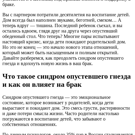
Вы с партнером потратили десятилетия на воспитание детей.
Дом всегда был наполнен звуками, беготней, смехом… А
теперь вдруг — тишина. Последний ребенок съехал, и вы
остались вдвоем, глядя друг на друга через опустевший
обеденный стол. Что теперь? Многие пары испытывают
настоящий кризис, когда дети покидают родительский дом.
Но это не конец — это начало нового этапа отношений,
который может быть насыщенным и полным открытий.
Давайте разберемся, как преодолеть синдром опустевшего
гнезда и вдохнуть новую жизнь в ваш брак.
Что такое синдром опустевшего гнезда
и как он влияет на брак
Синдром опустевшего гнезда — это эмоциональное
состояние, которое возникает у родителей, когда дети
вырастают и покидают дом. Это смесь грусти, растерянности
и даже потери смысла жизни. Часто родители настолько
погружаются в воспитание детей, что забывают о
собственных отношениях.
По данным психологов, около 35% пар в России сталкиваются