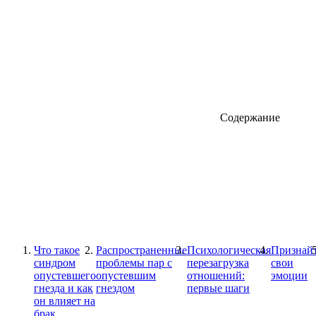
Содержание
Что такое
Распространенные
Психологическая
Признай
синдром
проблемы пар с
перезагрузка
свои
опустевшего
опустевшим
отношений:
эмоции
гнезда и как
гнездом
первые шаги
он влияет на
брак