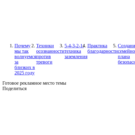
Почему
Техники
5-4-3-2-1:
Практика
Создани
мы так
осознанности
техника
благодарности
семейно
волнуемся
против
заземления
плана
за
тревоги
безопас
близких в
2025 году
Готовое рекламное место темы
Поделиться