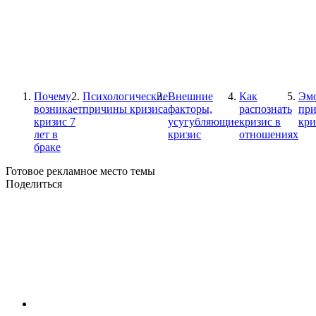
Почему
Психологические
Внешние
Как
Эм
возникает
причины кризиса
факторы,
распознать
при
кризис 7
усугубляющие
кризис в
кри
лет в
кризис
отношениях
браке
Готовое рекламное место темы
Поделиться