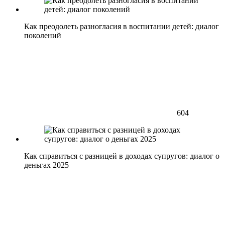
Как преодолеть разногласия в воспитании детей: диалог
поколений
604
Как справиться с разницей в доходах супругов: диалог о
деньгах 2025