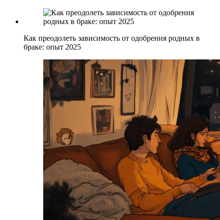
Как преодолеть зависимость от одобрения родных в
браке: опыт 2025