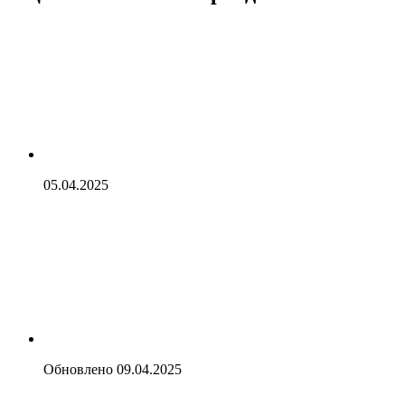
05.04.2025
Обновлено
09.04.2025