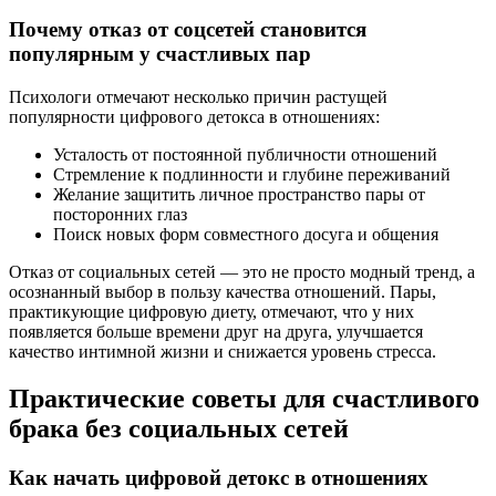
Почему отказ от соцсетей становится
популярным у счастливых пар
Психологи отмечают несколько причин растущей
популярности цифрового детокса в отношениях:
Усталость от постоянной публичности отношений
Стремление к подлинности и глубине переживаний
Желание защитить личное пространство пары от
посторонних глаз
Поиск новых форм совместного досуга и общения
Отказ от социальных сетей — это не просто модный тренд, а
осознанный выбор в пользу качества отношений. Пары,
практикующие цифровую диету, отмечают, что у них
появляется больше времени друг на друга, улучшается
качество интимной жизни и снижается уровень стресса.
Практические советы для счастливого
брака без социальных сетей
Как начать цифровой детокс в отношениях