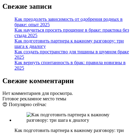
Свежие записи
Как преодолеть зависимость от одобрения родных в
браке: опыт 2025
Как научиться просить прощение в браке: практика без
стыда 2025
Как подготовить партнера к важному разговору: три
шага к диалогу
Как создать пространство для тишины в шумном браке
2025
Как вернуть спонтанность в брак: правила новизны в
2025
Свежие комментарии
Нет комментариев для просмотра.
Готовое рекламное место темы
😍 Популярно сейчас
Как подготовить партнера к важному разговору: три