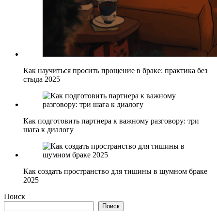
Как научиться просить прощение в браке: практика без
стыда 2025
Как подготовить партнера к важному разговору: три
шага к диалогу
Как создать пространство для тишины в шумном браке
2025
Поиск
Поиск