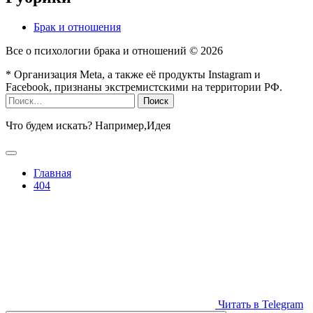
Брак и отношения
Все о психологии брака и отношений ©
2026
* Организация Meta, а также её продукты Instagram и
Facebook, признаны экстремистскими на территории РФ.
Найти:
Что будем искать? Например,
Идея
Главная
404
Читать в Telegram