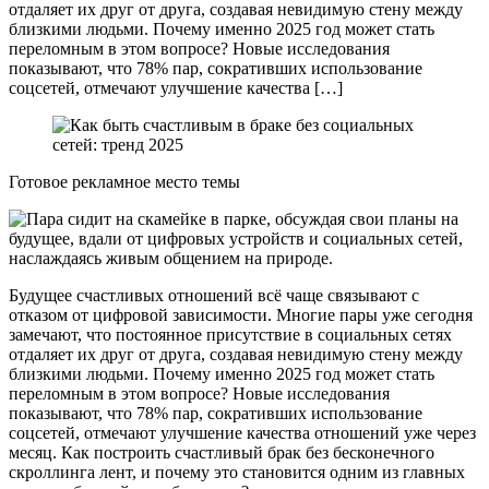
отдаляет их друг от друга, создавая невидимую стену между
близкими людьми. Почему именно 2025 год может стать
переломным в этом вопросе? Новые исследования
показывают, что 78% пар, сокративших использование
соцсетей, отмечают улучшение качества […]
Готовое рекламное место темы
Будущее счастливых отношений всё чаще связывают с
отказом от цифровой зависимости. Многие пары уже сегодня
замечают, что постоянное присутствие в социальных сетях
отдаляет их друг от друга, создавая невидимую стену между
близкими людьми. Почему именно 2025 год может стать
переломным в этом вопросе? Новые исследования
показывают, что 78% пар, сокративших использование
соцсетей, отмечают улучшение качества отношений уже через
месяц. Как построить счастливый брак без бесконечного
скроллинга лент, и почему это становится одним из главных