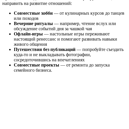
направить на развитие отношений:
Совместные хобби
— от кулинарных курсов до танцев
или походов
Вечерние ритуалы
— например, чтение вслух или
обсуждение событий дня за чашкой чая
Офлайн-игры
— настольные игры переживают
настоящий ренессанс и помогают развивать навыки
живого общения
Путешествия без публикаций
— попробуйте съездить
куда-то и не выкладывать фотографии,
сосредоточившись на впечатлениях
Совместные проекты
— от ремонта до запуска
семейного бизнеса.