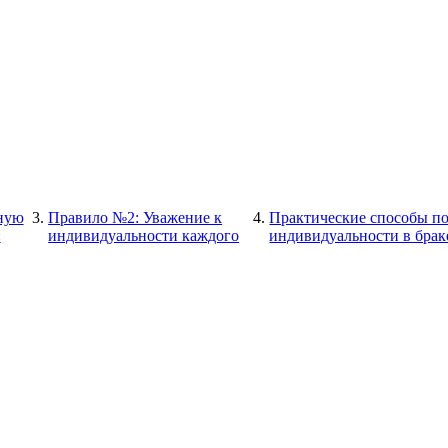
нную
Правило №2: Уважение к
Практические способы п
:
индивидуальности каждого
индивидуальности в брак