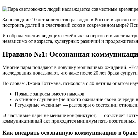
За последние 10 лет количество разводов в России выросло по
построить долгий и счастливый союз в современном мире? Пси
Я собрала мнения ведущих семейных экспертов и выделила тр
независимо от возраста, культурных различий и продолжитель
Правило №1: Осознанная коммуникаци
Многие пары попадают в ловушку молчаливых ожиданий. «Если 
исследования показывают, что даже после 20 лет брака супруг
По словам Джона Готтмана, психолога с 40-летним опытом изуч
Прямые запросы вместо намеков
Активное слушание (не просто ожидание своей очереди в
Регулярные «чекины» — разговоры о состоянии отноше
«Счастливые пары не меньше конфликтуют, — объясняет Готтм
коммуникативный акт приходится минимум пять позитивных.
Как внедрить осознанную коммуникацию в брак: