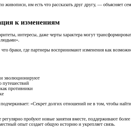
 по живописи, им есть что рассказать друг другу, — объясняет 
ация к изменениям
итеты, интересы, даже черты характера могут трансформировать
 людьми».
что браки, где партнеры воспринимают изменения как возможнос
они эволюционируют
до путешествий
 как противники
ке
одчеркивает: «Секрет долгих отношений не в том, чтобы найти ‘
е регулярно пробуют новые занятия вместе, поддерживают более
естный опыт создает общую историю и укрепляет связь.