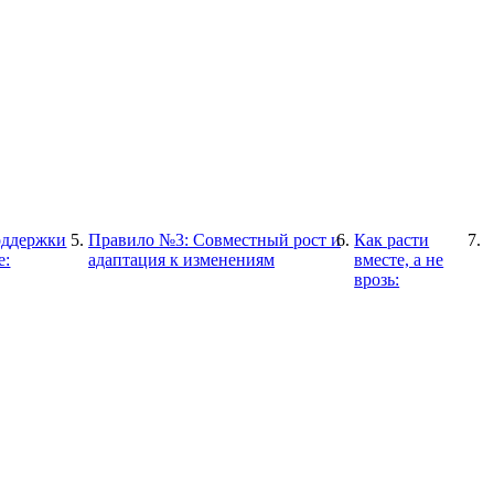
оддержки
Правило №3: Совместный рост и
Как расти
е:
адаптация к изменениям
вместе, а не
врозь: